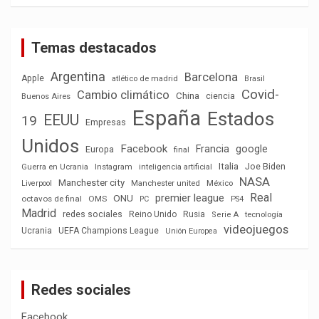
Temas destacados
Argentina
Barcelona
Apple
atlético de madrid
Brasil
Covid-
Cambio climático
China
ciencia
Buenos Aires
España
Estados
EEUU
19
Empresas
Unidos
Facebook
Francia
google
Europa
final
Italia
Joe Biden
Guerra en Ucrania
Instagram
inteligencia artificial
NASA
Manchester city
México
Liverpool
Manchester united
Real
premier league
ONU
octavos de final
OMS
PC
PS4
Madrid
redes sociales
Reino Unido
Rusia
tecnología
Serie A
videojuegos
Ucrania
UEFA Champions League
Unión Europea
Redes sociales
Facebook