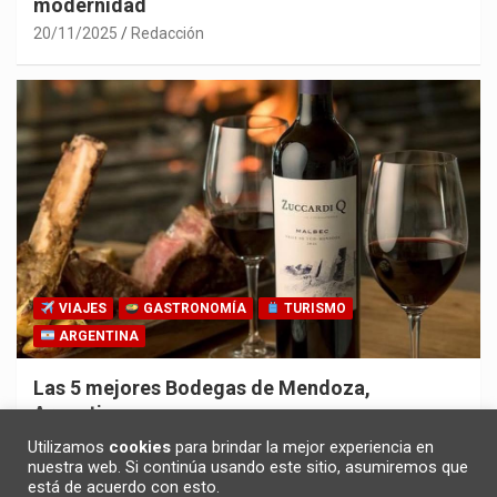
modernidad
20/11/2025
Redacción
VIAJES
GASTRONOMÍA
TURISMO
ARGENTINA
Las 5 mejores Bodegas de Mendoza,
Argentina
30/10/2025
Redacción
Utilizamos
cookies
para brindar la mejor experiencia en
nuestra web. Si continúa usando este sitio, asumiremos que
está de acuerdo con esto.