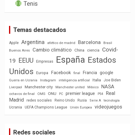
Tenis
Temas destacados
Argentina
Barcelona
Apple
atlético de madrid
Brasil
Covid-
Cambio climático
China
ciencia
Buenos Aires
España
Estados
EEUU
19
Empresas
Unidos
Facebook
Francia
google
Europa
final
Italia
Joe Biden
Guerra en Ucrania
Instagram
inteligencia artificial
NASA
Manchester city
México
Liverpool
Manchester united
Real
premier league
ONU
octavos de final
OMS
PC
PS4
Madrid
redes sociales
Reino Unido
Rusia
tecnología
Serie A
videojuegos
Ucrania
UEFA Champions League
Unión Europea
Redes sociales