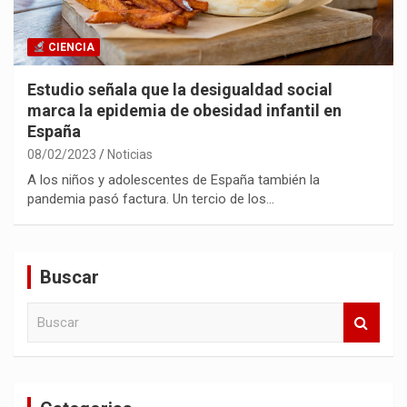
CIENCIA
Estudio señala que la desigualdad social
marca la epidemia de obesidad infantil en
España
08/02/2023
Noticias
A los niños y adolescentes de España también la
pandemia pasó factura. Un tercio de los…
Buscar
B
u
s
c
a
r