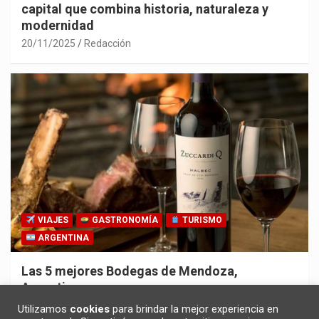
capital que combina historia, naturaleza y
modernidad
20/11/2025
Redacción
VIAJES
GASTRONOMÍA
TURISMO
ARGENTINA
Las 5 mejores Bodegas de Mendoza,
Argentina
30/10/2025
Redacción
Utilizamos
cookies
para brindar la mejor experiencia en