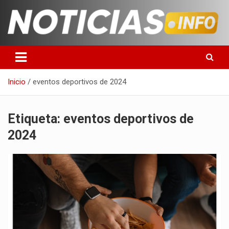
Saltar
al
contenido
Toda la información que debes saber para empezar tu día
Noticias en español
Inicio
eventos deportivos de 2024
Etiqueta:
eventos deportivos de
2024