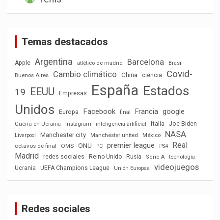
Temas destacados
Argentina
Barcelona
Apple
atlético de madrid
Brasil
Covid-
Cambio climático
China
ciencia
Buenos Aires
España
Estados
EEUU
19
Empresas
Unidos
Facebook
Francia
google
Europa
final
Italia
Joe Biden
Guerra en Ucrania
Instagram
inteligencia artificial
NASA
Manchester city
México
Liverpool
Manchester united
Real
premier league
ONU
octavos de final
OMS
PC
PS4
Madrid
redes sociales
Reino Unido
Rusia
tecnología
Serie A
videojuegos
Ucrania
UEFA Champions League
Unión Europea
Redes sociales