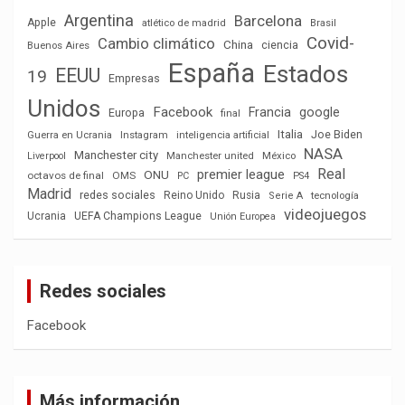
Argentina
Barcelona
Apple
atlético de madrid
Brasil
Covid-
Cambio climático
China
ciencia
Buenos Aires
España
Estados
EEUU
19
Empresas
Unidos
Facebook
Francia
google
Europa
final
Italia
Joe Biden
Guerra en Ucrania
Instagram
inteligencia artificial
NASA
Manchester city
México
Liverpool
Manchester united
Real
premier league
ONU
octavos de final
OMS
PC
PS4
Madrid
redes sociales
Reino Unido
Rusia
tecnología
Serie A
videojuegos
Ucrania
UEFA Champions League
Unión Europea
Redes sociales
Facebook
Más información