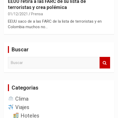
EEUU retira a las FARC de su lista de
terroristas y crea polémica
01/12/2021
Prensa
EEUU saco de a las FARC de la lista de terroristas y en
Colombia muchos no…
Buscar
B
u
s
c
a
Categorias
r
Clima
Viajes
Hoteles