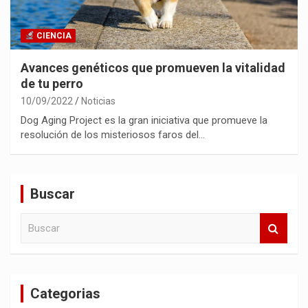
CIENCIA
Avances genéticos que promueven la vitalidad
de tu perro
10/09/2022
Noticias
Dog Aging Project es la gran iniciativa que promueve la
resolución de los misteriosos faros del…
Buscar
B
u
s
c
a
Categorias
r