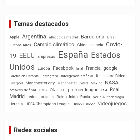
Temas destacados
Argentina
Barcelona
Apple
atlético de madrid
Brasil
Covid-
Cambio climático
China
ciencia
Buenos Aires
España
Estados
EEUU
19
Empresas
Unidos
Facebook
Francia
google
Europa
final
Italia
Joe Biden
Guerra en Ucrania
Instagram
inteligencia artificial
NASA
Manchester city
México
Liverpool
Manchester united
Real
premier league
ONU
octavos de final
OMS
PC
PS4
Madrid
redes sociales
Reino Unido
Rusia
tecnología
Serie A
videojuegos
Ucrania
UEFA Champions League
Unión Europea
Redes sociales