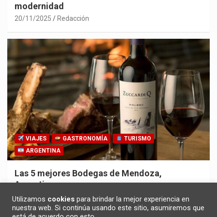
modernidad
20/11/2025
Redacción
VIAJES
GASTRONOMÍA
TURISMO
ARGENTINA
Las 5 mejores Bodegas de Mendoza,
Argentina
30/10/2025
Redacción
Utilizamos
cookies
para brindar la mejor experiencia en
nuestra web. Si continúa usando este sitio, asumiremos que
está de acuerdo con esto.