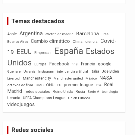
Temas destacados
Argentina
Barcelona
Apple
atlético de madrid
Brasil
Covid-
Cambio climático
China
ciencia
Buenos Aires
España
Estados
EEUU
19
Empresas
Unidos
Facebook
Francia
google
Europa
final
Italia
Joe Biden
Guerra en Ucrania
Instagram
inteligencia artificial
NASA
Manchester city
México
Liverpool
Manchester united
Real
premier league
ONU
octavos de final
OMS
PC
PS4
Madrid
redes sociales
Reino Unido
Rusia
tecnología
Serie A
Ucrania
UEFA Champions League
Unión Europea
videojuegos
Redes sociales