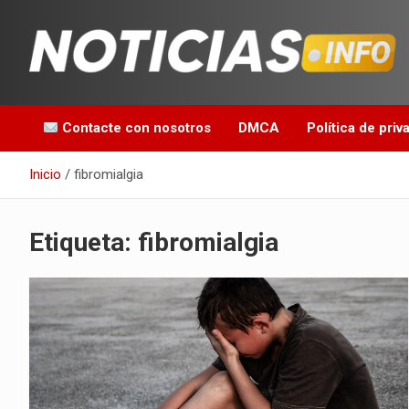
Saltar
al
contenido
Toda la información que debes saber para empezar tu día
Noticias en español
Contacte con nosotros
DMCA
Política de priv
Inicio
fibromialgia
Etiqueta:
fibromialgia