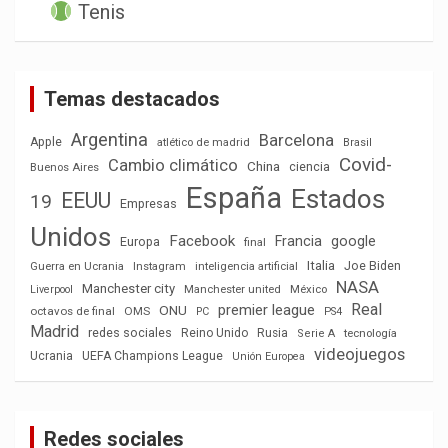
Tenis
Temas destacados
Argentina
Barcelona
Apple
atlético de madrid
Brasil
Covid-
Cambio climático
China
ciencia
Buenos Aires
España
Estados
EEUU
19
Empresas
Unidos
Facebook
Francia
google
Europa
final
Italia
Joe Biden
Guerra en Ucrania
Instagram
inteligencia artificial
NASA
Manchester city
México
Liverpool
Manchester united
Real
premier league
ONU
octavos de final
OMS
PC
PS4
Madrid
redes sociales
Reino Unido
Rusia
tecnología
Serie A
videojuegos
Ucrania
UEFA Champions League
Unión Europea
Redes sociales