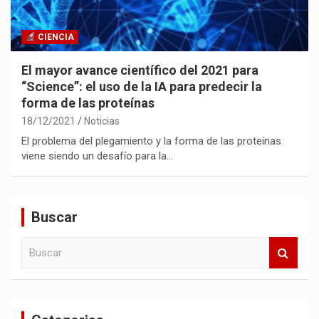
CIENCIA
El mayor avance científico del 2021 para
“Science”: el uso de la IA para predecir la
forma de las proteínas
18/12/2021
Noticias
El problema del plegamiento y la forma de las proteínas
viene siendo un desafío para la…
Buscar
B
u
s
c
a
r