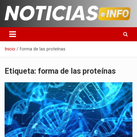
Saltar
al
contenido
Toda la información que debes saber para empezar tu día
Noticias en español
Inicio
forma de las proteínas
Etiqueta:
forma de las proteínas