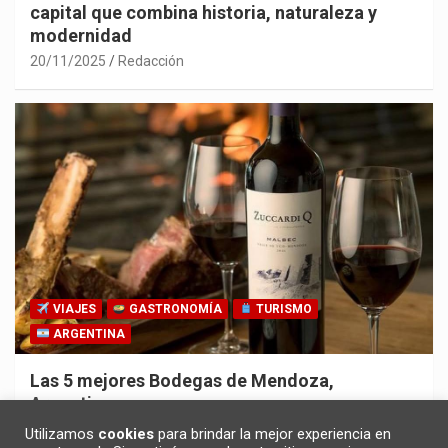
capital que combina historia, naturaleza y
modernidad
20/11/2025
Redacción
VIAJES
GASTRONOMÍA
TURISMO
ARGENTINA
Las 5 mejores Bodegas de Mendoza,
Argentina
30/10/2025
Redacción
Utilizamos
cookies
para brindar la mejor experiencia en