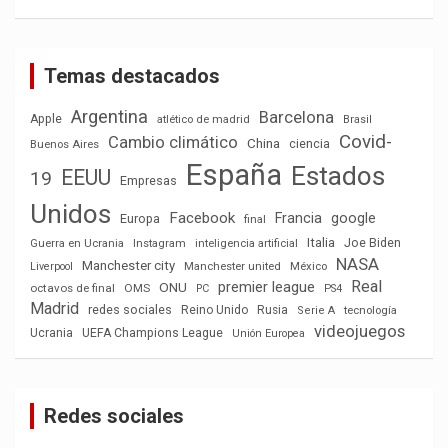
Temas destacados
Argentina
Barcelona
Apple
atlético de madrid
Brasil
Covid-
Cambio climático
China
ciencia
Buenos Aires
España
Estados
EEUU
19
Empresas
Unidos
Facebook
Francia
google
Europa
final
Italia
Joe Biden
Guerra en Ucrania
Instagram
inteligencia artificial
NASA
Manchester city
México
Liverpool
Manchester united
Real
premier league
ONU
octavos de final
OMS
PC
PS4
Madrid
redes sociales
Reino Unido
Rusia
tecnología
Serie A
videojuegos
Ucrania
UEFA Champions League
Unión Europea
Redes sociales