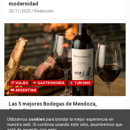
modernidad
20/11/2025
Redacción
VIAJES
GASTRONOMÍA
TURISMO
ARGENTINA
Las 5 mejores Bodegas de Mendoza,
Argentina
30/10/2025
Redacción
Utilizamos
cookies
para brindar la mejor experiencia en
nuestra web. Si continúa usando este sitio, asumiremos que
está de acuerdo con esto.