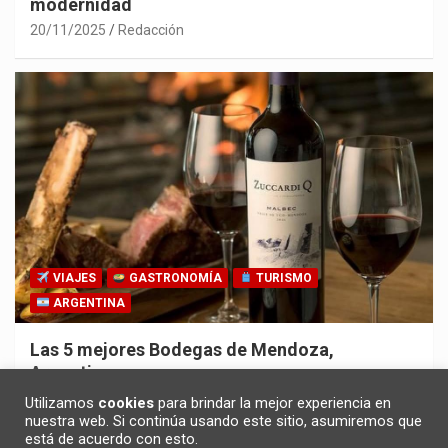
modernidad
20/11/2025
Redacción
VIAJES
GASTRONOMÍA
TURISMO
ARGENTINA
Las 5 mejores Bodegas de Mendoza,
Argentina
30/10/2025
Redacción
Utilizamos
cookies
para brindar la mejor experiencia en
nuestra web. Si continúa usando este sitio, asumiremos que
está de acuerdo con esto.