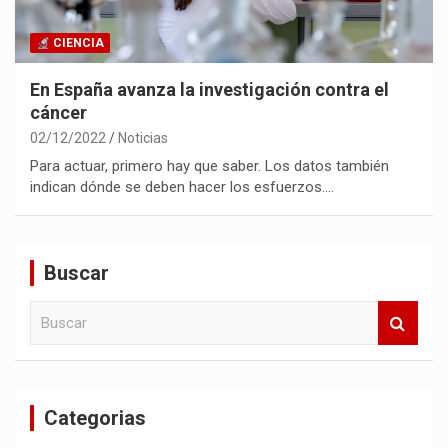
CIENCIA
En España avanza la investigación contra el
cáncer
02/12/2022
Noticias
Para actuar, primero hay que saber. Los datos también
indican dónde se deben hacer los esfuerzos.…
Buscar
B
u
s
c
a
Categorias
r