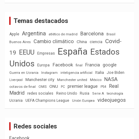
Temas destacados
Argentina
Barcelona
Apple
atlético de madrid
Brasil
Covid-
Cambio climático
China
ciencia
Buenos Aires
España
Estados
EEUU
19
Empresas
Unidos
Facebook
Francia
google
Europa
final
Italia
Joe Biden
Guerra en Ucrania
Instagram
inteligencia artificial
NASA
Manchester city
México
Liverpool
Manchester united
Real
premier league
ONU
octavos de final
OMS
PC
PS4
Madrid
redes sociales
Reino Unido
Rusia
tecnología
Serie A
videojuegos
Ucrania
UEFA Champions League
Unión Europea
Redes sociales
Facebook