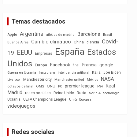
Temas destacados
Argentina
Barcelona
Apple
atlético de madrid
Brasil
Covid-
Cambio climático
China
ciencia
Buenos Aires
España
Estados
EEUU
19
Empresas
Unidos
Facebook
Francia
google
Europa
final
Italia
Joe Biden
Guerra en Ucrania
Instagram
inteligencia artificial
NASA
Manchester city
México
Liverpool
Manchester united
Real
premier league
ONU
octavos de final
OMS
PC
PS4
Madrid
redes sociales
Reino Unido
Rusia
tecnología
Serie A
Ucrania
UEFA Champions League
Unión Europea
videojuegos
Redes sociales