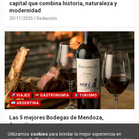
capital que combina historia, naturaleza y
modernidad
20/11/2025
Redacción
VIAJES
GASTRONOMÍA
TURISMO
ARGENTINA
Las 5 mejores Bodegas de Mendoza,
Argentina
30/10/2025
Redacción
Utilizamos
cookies
para brindar la mejor experiencia en