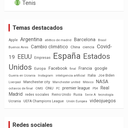
Tenis
Temas destacados
Argentina
Barcelona
Apple
atlético de madrid
Brasil
Covid-
Cambio climático
China
ciencia
Buenos Aires
España
Estados
EEUU
19
Empresas
Unidos
Facebook
Francia
google
Europa
final
Italia
Joe Biden
Guerra en Ucrania
Instagram
inteligencia artificial
NASA
Manchester city
México
Liverpool
Manchester united
Real
premier league
ONU
octavos de final
OMS
PC
PS4
Madrid
redes sociales
Reino Unido
Rusia
tecnología
Serie A
videojuegos
Ucrania
UEFA Champions League
Unión Europea
Redes sociales