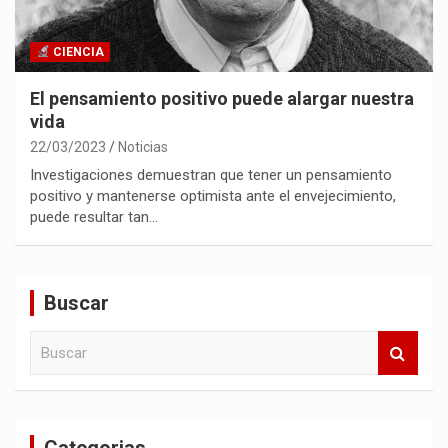
CIENCIA
El pensamiento positivo puede alargar nuestra
vida
22/03/2023
Noticias
Investigaciones demuestran que tener un pensamiento
positivo y mantenerse optimista ante el envejecimiento,
puede resultar tan…
Buscar
B
u
s
c
a
Categorias
r