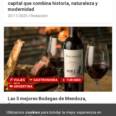
capital que combina historia, naturaleza y
modernidad
20/11/2025
Redacción
VIAJES
GASTRONOMÍA
TURISMO
ARGENTINA
Las 5 mejores Bodegas de Mendoza,
Argentina
30/10/2025
Redacción
Utilizamos
cookies
para brindar la mejor experiencia en