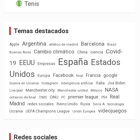
Tenis
Temas destacados
Argentina
Barcelona
Apple
atlético de madrid
Brasil
Covid-
Cambio climático
China
ciencia
Buenos Aires
España
Estados
EEUU
19
Empresas
Unidos
Facebook
Francia
google
Europa
final
Italia
Joe Biden
Guerra en Ucrania
Instagram
inteligencia artificial
NASA
Manchester city
México
Liverpool
Manchester united
Real
premier league
ONU
octavos de final
OMS
PC
PS4
Madrid
redes sociales
Reino Unido
Rusia
tecnología
Serie A
videojuegos
Ucrania
UEFA Champions League
Unión Europea
Redes sociales