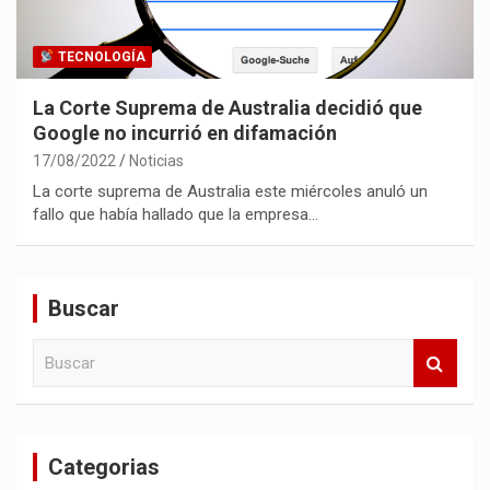
TECNOLOGÍA
La Corte Suprema de Australia decidió que
Google no incurrió en difamación
17/08/2022
Noticias
La corte suprema de Australia este miércoles anuló un
fallo que había hallado que la empresa…
Buscar
B
u
s
c
a
Categorias
r