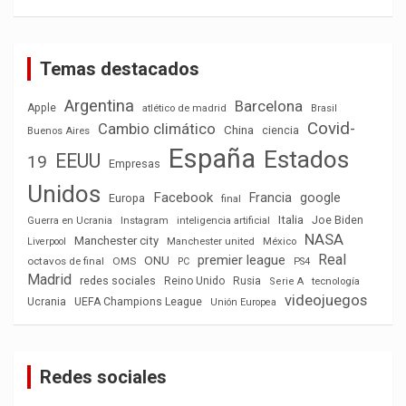
Temas destacados
Argentina
Barcelona
Apple
atlético de madrid
Brasil
Covid-
Cambio climático
China
ciencia
Buenos Aires
España
Estados
EEUU
19
Empresas
Unidos
Facebook
Francia
google
Europa
final
Italia
Joe Biden
Guerra en Ucrania
Instagram
inteligencia artificial
NASA
Manchester city
México
Liverpool
Manchester united
Real
premier league
ONU
octavos de final
OMS
PC
PS4
Madrid
redes sociales
Reino Unido
Rusia
tecnología
Serie A
videojuegos
Ucrania
UEFA Champions League
Unión Europea
Redes sociales