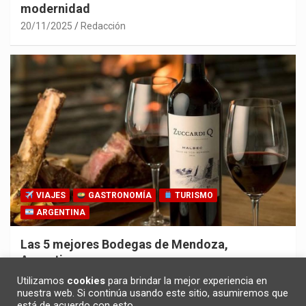
modernidad
20/11/2025
Redacción
VIAJES
GASTRONOMÍA
TURISMO
ARGENTINA
Las 5 mejores Bodegas de Mendoza,
Argentina
30/10/2025
Redacción
Utilizamos
cookies
para brindar la mejor experiencia en
nuestra web. Si continúa usando este sitio, asumiremos que
está de acuerdo con esto.