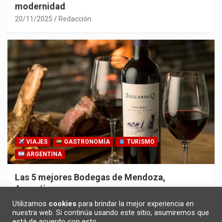
modernidad
20/11/2025
Redacción
VIAJES
GASTRONOMÍA
TURISMO
ARGENTINA
Las 5 mejores Bodegas de Mendoza,
Argentina
30/10/2025
Redacción
Utilizamos
cookies
para brindar la mejor experiencia en
nuestra web. Si continúa usando este sitio, asumiremos que
está de acuerdo con esto.