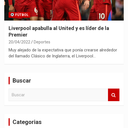
FÚTBOL
Liverpool apabulla al United y es líder de la
Premier
20/04/2022
Deportes
Muy alejado de la expectativa que ponía crearse alrededor
del llamado Clásico de Inglaterra, el Liverpool…
Buscar
B
u
s
c
a
Categorias
r