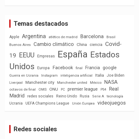
Temas destacados
Argentina
Barcelona
Apple
atlético de madrid
Brasil
Covid-
Cambio climático
China
ciencia
Buenos Aires
España
Estados
EEUU
19
Empresas
Unidos
Facebook
Francia
google
Europa
final
Italia
Joe Biden
Guerra en Ucrania
Instagram
inteligencia artificial
NASA
Manchester city
México
Liverpool
Manchester united
Real
premier league
ONU
octavos de final
OMS
PC
PS4
Madrid
redes sociales
Reino Unido
Rusia
tecnología
Serie A
videojuegos
Ucrania
UEFA Champions League
Unión Europea
Redes sociales