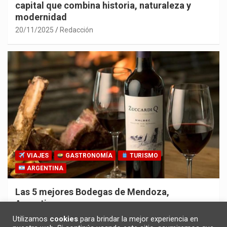
capital que combina historia, naturaleza y
modernidad
20/11/2025
Redacción
VIAJES
GASTRONOMÍA
TURISMO
ARGENTINA
Las 5 mejores Bodegas de Mendoza,
Argentina
30/10/2025
Redacción
Utilizamos
cookies
para brindar la mejor experiencia en