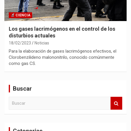
CIENCIA
Los gases lacrimógenos en el control de los
disturbios actuales
18/02/2023
Noticias
Para la elaboración de gases lacrimógenos efectivos, el
Clorobenzilideno malononitrilo, conocido comúnmente
como gas CS.
Buscar
B
u
s
c
a
Categorias
r