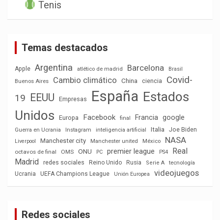
Tenis
Temas destacados
Argentina
Barcelona
Apple
atlético de madrid
Brasil
Covid-
Cambio climático
China
ciencia
Buenos Aires
España
Estados
EEUU
19
Empresas
Unidos
Facebook
Francia
google
Europa
final
Italia
Joe Biden
Guerra en Ucrania
Instagram
inteligencia artificial
NASA
Manchester city
México
Liverpool
Manchester united
Real
premier league
ONU
octavos de final
OMS
PC
PS4
Madrid
redes sociales
Reino Unido
Rusia
tecnología
Serie A
videojuegos
Ucrania
UEFA Champions League
Unión Europea
Redes sociales