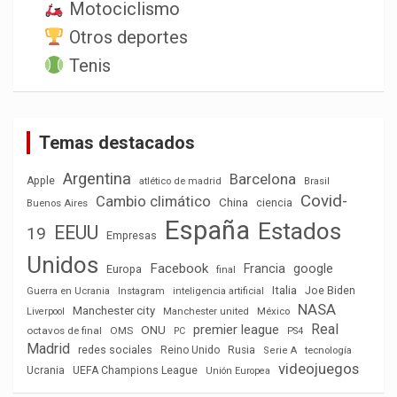
Motociclismo
Otros deportes
Tenis
Temas destacados
Argentina
Barcelona
Apple
atlético de madrid
Brasil
Covid-
Cambio climático
China
ciencia
Buenos Aires
España
Estados
EEUU
19
Empresas
Unidos
Facebook
Francia
google
Europa
final
Italia
Joe Biden
Guerra en Ucrania
Instagram
inteligencia artificial
NASA
Manchester city
México
Liverpool
Manchester united
Real
premier league
ONU
octavos de final
OMS
PC
PS4
Madrid
redes sociales
Reino Unido
Rusia
tecnología
Serie A
videojuegos
Ucrania
UEFA Champions League
Unión Europea