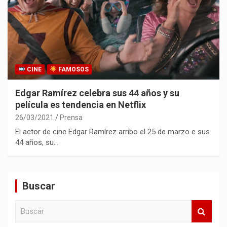
CINE
FAMOSOS
Edgar Ramírez celebra sus 44 años y su
película es tendencia en Netflix
26/03/2021
Prensa
El actor de cine Edgar Ramírez arribo el 25 de marzo e sus
44 años, su…
Buscar
B
u
s