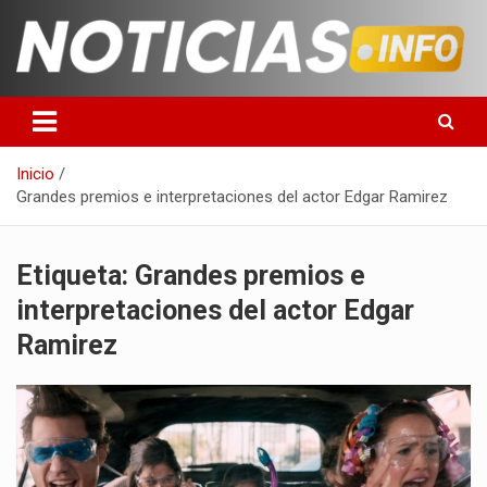
Saltar
al
contenido
Toda la información que debes saber para empezar tu día
Noticias en español
Inicio
Grandes premios e interpretaciones del actor Edgar Ramirez
Etiqueta:
Grandes premios e
interpretaciones del actor Edgar
Ramirez