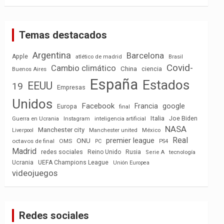
Temas destacados
Argentina
Barcelona
Apple
atlético de madrid
Brasil
Covid-
Cambio climático
China
ciencia
Buenos Aires
España
Estados
EEUU
19
Empresas
Unidos
Facebook
Francia
google
Europa
final
Italia
Joe Biden
Guerra en Ucrania
Instagram
inteligencia artificial
NASA
Manchester city
México
Liverpool
Manchester united
Real
premier league
ONU
octavos de final
OMS
PC
PS4
Madrid
redes sociales
Reino Unido
Rusia
tecnología
Serie A
Ucrania
UEFA Champions League
Unión Europea
videojuegos
Redes sociales