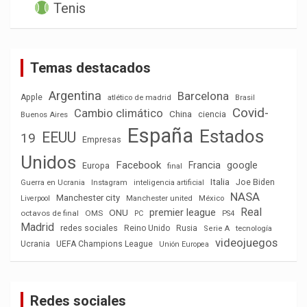
Tenis
Temas destacados
Argentina
Barcelona
Apple
atlético de madrid
Brasil
Covid-
Cambio climático
China
ciencia
Buenos Aires
España
Estados
EEUU
19
Empresas
Unidos
Facebook
Francia
google
Europa
final
Italia
Joe Biden
Guerra en Ucrania
Instagram
inteligencia artificial
NASA
Manchester city
México
Liverpool
Manchester united
Real
premier league
ONU
octavos de final
OMS
PC
PS4
Madrid
redes sociales
Reino Unido
Rusia
tecnología
Serie A
videojuegos
Ucrania
UEFA Champions League
Unión Europea
Redes sociales