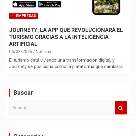
EMPRESAS
JOURNETY: LA APP QUE REVOLUCIONARÁ EL
TURISMO GRACIAS A LA INTELIGENCIA
ARTIFICIAL
06/03/2025
Noticias
El turismo está viviendo una transformación digital, y
Journety se posiciona como la plataforma que cambiará…
Buscar
B
u
s
c
a
r