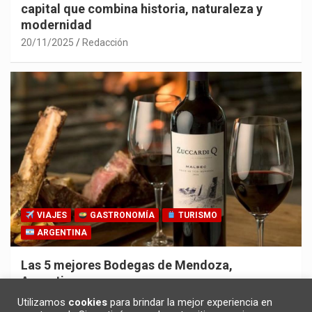
capital que combina historia, naturaleza y
modernidad
20/11/2025
Redacción
VIAJES
GASTRONOMÍA
TURISMO
ARGENTINA
Las 5 mejores Bodegas de Mendoza,
Argentina
30/10/2025
Redacción
Utilizamos
cookies
para brindar la mejor experiencia en