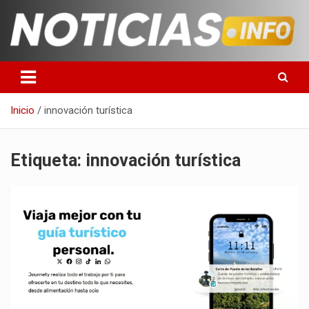
Saltar
al
contenido
Toda la información que debes saber para empezar tu día
Noticias en español
Inicio
innovación turística
Etiqueta:
innovación turística