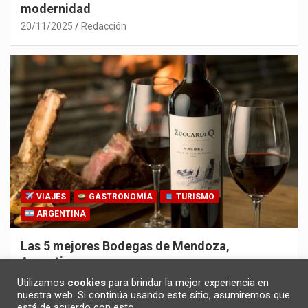
modernidad
20/11/2025
Redacción
VIAJES
GASTRONOMÍA
TURISMO
ARGENTINA
Las 5 mejores Bodegas de Mendoza,
Argentina
30/10/2025
Redacción
Utilizamos
cookies
para brindar la mejor experiencia en
nuestra web. Si continúa usando este sitio, asumiremos que
está de acuerdo con esto.