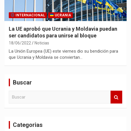
INTERNACIONAL
UCRANIA
La UE aprobó que Ucrania y Moldavia puedan
ser candidatos para unirse al bloque
18/06/2022
Noticias
La Unión Europea (UE) este viernes dio su bendición para
que Ucrania y Moldavia se conviertan…
Buscar
B
u
s
c
a
Categorias
r