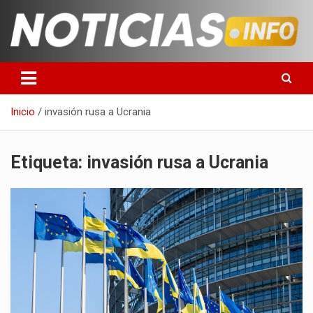
Saltar
al
contenido
Toda la información que debes saber para empezar tu día
Noticias en español
Inicio
invasión rusa a Ucrania
Etiqueta:
invasión rusa a Ucrania