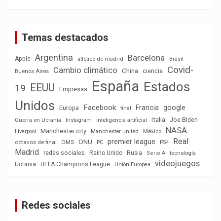
Temas destacados
Argentina
Barcelona
Apple
atlético de madrid
Brasil
Covid-
Cambio climático
China
ciencia
Buenos Aires
España
Estados
EEUU
19
Empresas
Unidos
Facebook
Francia
google
Europa
final
Italia
Joe Biden
Guerra en Ucrania
Instagram
inteligencia artificial
NASA
Manchester city
México
Liverpool
Manchester united
Real
premier league
ONU
octavos de final
OMS
PC
PS4
Madrid
redes sociales
Reino Unido
Rusia
tecnología
Serie A
videojuegos
Ucrania
UEFA Champions League
Unión Europea
Redes sociales