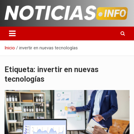
Saltar
al
contenido
Toda la información que debes saber para empezar tu día
Noticias en español
Inicio
invertir en nuevas tecnologías
Etiqueta:
invertir en nuevas
tecnologías