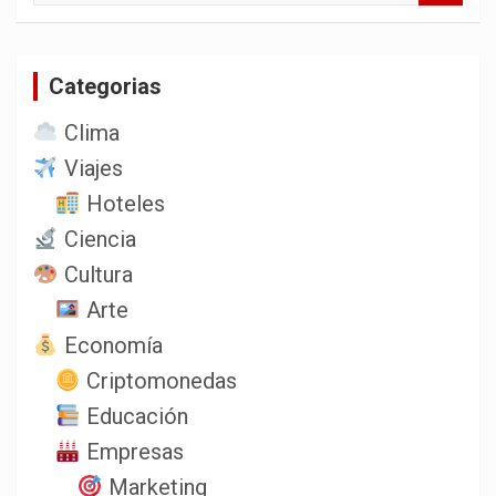
s
c
a
Categorias
r
Clima
Viajes
Hoteles
Ciencia
Cultura
Arte
Economía
Criptomonedas
Educación
Empresas
Marketing