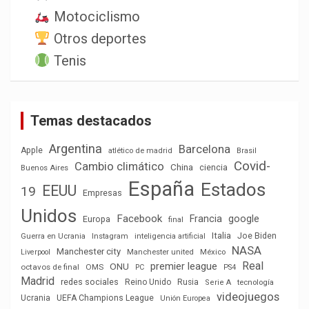
Motociclismo
Otros deportes
Tenis
Temas destacados
Argentina
Barcelona
Apple
atlético de madrid
Brasil
Covid-
Cambio climático
China
ciencia
Buenos Aires
España
Estados
EEUU
19
Empresas
Unidos
Facebook
Francia
google
Europa
final
Italia
Joe Biden
Guerra en Ucrania
Instagram
inteligencia artificial
NASA
Manchester city
México
Liverpool
Manchester united
Real
premier league
ONU
octavos de final
OMS
PC
PS4
Madrid
redes sociales
Reino Unido
Rusia
tecnología
Serie A
videojuegos
Ucrania
UEFA Champions League
Unión Europea