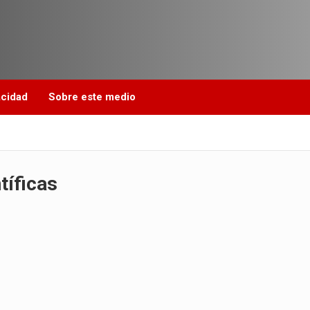
acidad
Sobre este medio
tíficas