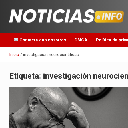
Saltar
al
contenido
Toda la información que debes saber para empezar tu día
Noticias en español
Contacte con nosotros
DMCA
Política de priv
Inicio
investigación neurocientíficas
Etiqueta:
investigación neurocien