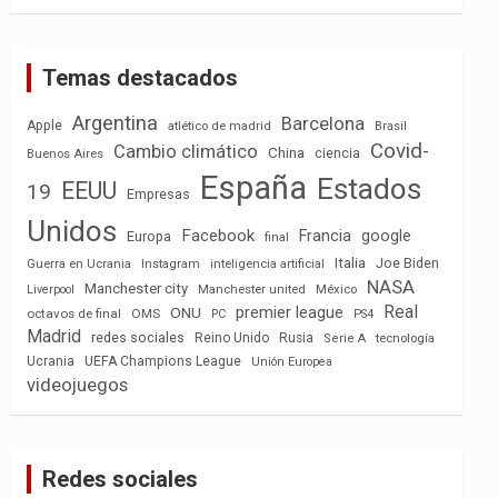
Temas destacados
Argentina
Barcelona
Apple
atlético de madrid
Brasil
Covid-
Cambio climático
China
ciencia
Buenos Aires
España
Estados
EEUU
19
Empresas
Unidos
Facebook
Francia
google
Europa
final
Italia
Joe Biden
Guerra en Ucrania
Instagram
inteligencia artificial
NASA
Manchester city
México
Liverpool
Manchester united
Real
premier league
ONU
octavos de final
OMS
PC
PS4
Madrid
redes sociales
Reino Unido
Rusia
tecnología
Serie A
Ucrania
UEFA Champions League
Unión Europea
videojuegos
Redes sociales