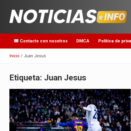
Saltar
al
contenido
Toda la información que debes saber para empezar tu día
Noticias en español
Contacte con nosotros
DMCA
Política de priv
Inicio
Juan Jesus
Etiqueta:
Juan Jesus