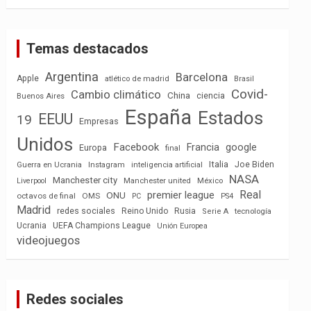
Temas destacados
Argentina
Barcelona
Apple
atlético de madrid
Brasil
Covid-
Cambio climático
China
ciencia
Buenos Aires
España
Estados
EEUU
19
Empresas
Unidos
Facebook
Francia
google
Europa
final
Italia
Joe Biden
Guerra en Ucrania
Instagram
inteligencia artificial
NASA
Manchester city
México
Liverpool
Manchester united
Real
premier league
ONU
octavos de final
OMS
PC
PS4
Madrid
redes sociales
Reino Unido
Rusia
tecnología
Serie A
Ucrania
UEFA Champions League
Unión Europea
videojuegos
Redes sociales