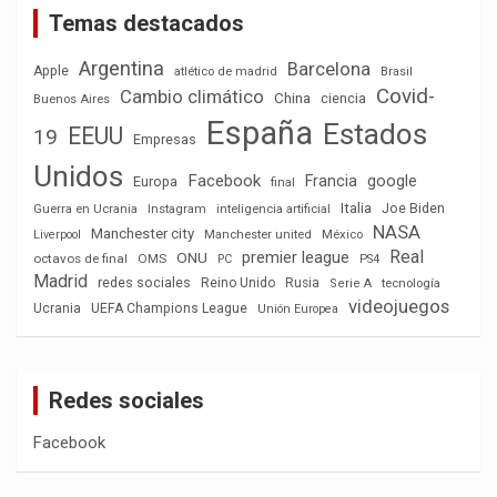
Temas destacados
Argentina
Barcelona
Apple
atlético de madrid
Brasil
Covid-
Cambio climático
China
ciencia
Buenos Aires
España
Estados
EEUU
19
Empresas
Unidos
Facebook
Francia
google
Europa
final
Italia
Joe Biden
Guerra en Ucrania
Instagram
inteligencia artificial
NASA
Manchester city
México
Liverpool
Manchester united
Real
premier league
ONU
octavos de final
OMS
PC
PS4
Madrid
redes sociales
Reino Unido
Rusia
tecnología
Serie A
videojuegos
Ucrania
UEFA Champions League
Unión Europea
Redes sociales
Facebook