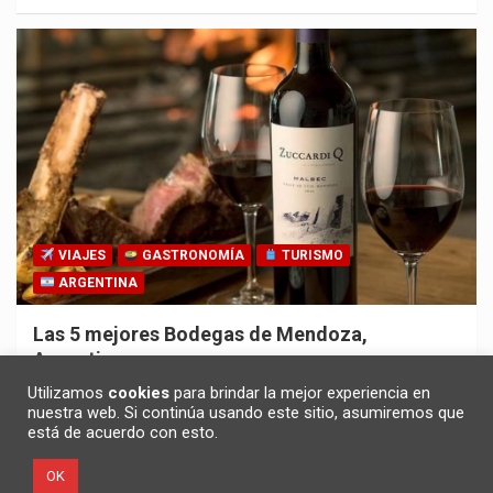
VIAJES
GASTRONOMÍA
TURISMO
ARGENTINA
Las 5 mejores Bodegas de Mendoza,
Argentina
30/10/2025
Redacción
Utilizamos
cookies
para brindar la mejor experiencia en
nuestra web. Si continúa usando este sitio, asumiremos que
está de acuerdo con esto.
OK
Copyright ©2026
Noticias en español
Política de privacidad