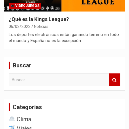
VIDEOJUEGOS
¿Qué es la Kings League?
06/03/2023
Noticias
Los deportes electrónicos están ganando terreno en todo
el mundo y España no es la excepción.…
Buscar
B
u
s
c
a
Categorias
r
Clima
Viajes