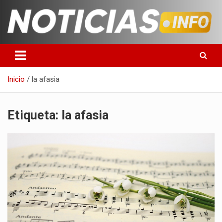
Saltar
al
contenido
Toda la información que debes saber para empezar tu día
Noticias en español
Inicio
la afasia
Etiqueta:
la afasia