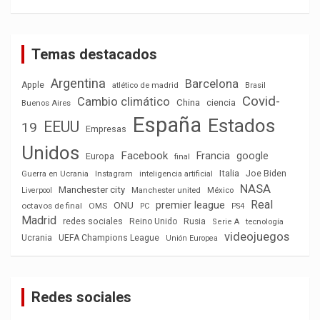
Temas destacados
Argentina
Barcelona
Apple
atlético de madrid
Brasil
Covid-
Cambio climático
China
ciencia
Buenos Aires
España
Estados
EEUU
19
Empresas
Unidos
Facebook
Francia
google
Europa
final
Italia
Joe Biden
Guerra en Ucrania
Instagram
inteligencia artificial
NASA
Manchester city
México
Liverpool
Manchester united
Real
premier league
ONU
octavos de final
OMS
PC
PS4
Madrid
redes sociales
Reino Unido
Rusia
tecnología
Serie A
videojuegos
Ucrania
UEFA Champions League
Unión Europea
Redes sociales