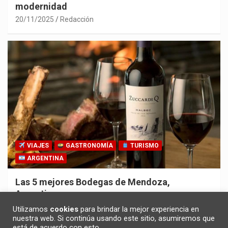
modernidad
20/11/2025
Redacción
VIAJES
GASTRONOMÍA
TURISMO
ARGENTINA
Las 5 mejores Bodegas de Mendoza,
Argentina
30/10/2025
Redacción
Utilizamos
cookies
para brindar la mejor experiencia en
nuestra web. Si continúa usando este sitio, asumiremos que
está de acuerdo con esto.