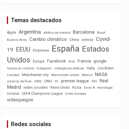
Temas destacados
Argentina
Barcelona
Apple
atlético de madrid
Brasil
Covid-
Cambio climático
China
ciencia
Buenos Aires
España
Estados
EEUU
19
Empresas
Unidos
Facebook
Francia
google
Europa
final
Italia
Joe Biden
Guerra en Ucrania
Instagram
inteligencia artificial
NASA
Manchester city
México
Liverpool
Manchester united
Real
premier league
ONU
octavos de final
OMS
PC
PS4
Madrid
redes sociales
Reino Unido
Rusia
tecnología
Serie A
Ucrania
UEFA Champions League
Unión Europea
videojuegos
Redes sociales