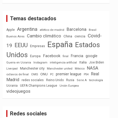
Temas destacados
Argentina
Barcelona
Apple
atlético de madrid
Brasil
Covid-
Cambio climático
China
ciencia
Buenos Aires
España
Estados
EEUU
19
Empresas
Unidos
Facebook
Francia
google
Europa
final
Italia
Joe Biden
Guerra en Ucrania
Instagram
inteligencia artificial
NASA
Manchester city
México
Liverpool
Manchester united
Real
premier league
ONU
octavos de final
OMS
PC
PS4
Madrid
redes sociales
Reino Unido
Rusia
tecnología
Serie A
Ucrania
UEFA Champions League
Unión Europea
videojuegos
Redes sociales