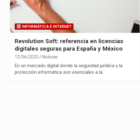
INFORMÁTICA E INTERNET
Revolution Soft: referencia en licencias
digitales seguras para España y México
12/06/2025
Noticias
En un mercado digital donde la seguridad jurídica y la
protección informática son esenciales a la…