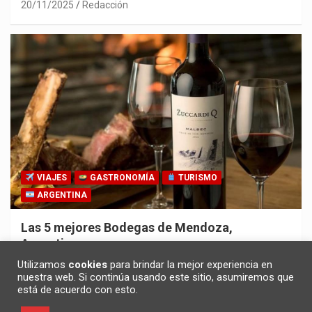
20/11/2025
Redacción
VIAJES
GASTRONOMÍA
TURISMO
ARGENTINA
Las 5 mejores Bodegas de Mendoza,
Argentina
30/10/2025
Redacción
Utilizamos
cookies
para brindar la mejor experiencia en
nuestra web. Si continúa usando este sitio, asumiremos que
está de acuerdo con esto.