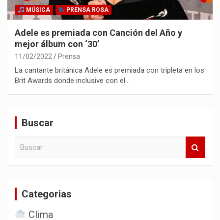
MÚSICA
PRENSA ROSA
Adele es premiada con Canción del Año y
mejor álbum con ‘30’
11/02/2022
Prensa
La cantante británica Adele es premiada con tripleta en los
Brit Awards donde inclusive con el…
Buscar
B
u
s
c
a
Categorias
r
Clima