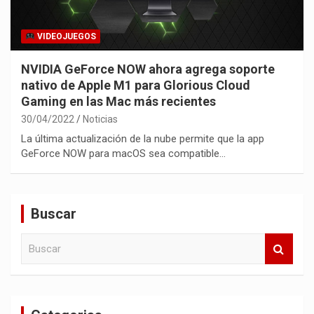
VIDEOJUEGOS
NVIDIA GeForce NOW ahora agrega soporte
nativo de Apple M1 para Glorious Cloud
Gaming en las Mac más recientes
30/04/2022
Noticias
La última actualización de la nube permite que la app
GeForce NOW para macOS sea compatible…
Buscar
B
u
s
c
a
r