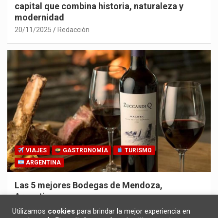
capital que combina historia, naturaleza y
modernidad
20/11/2025
Redacción
VIAJES
GASTRONOMÍA
TURISMO
ARGENTINA
Las 5 mejores Bodegas de Mendoza,
Argentina
30/10/2025
Redacción
Utilizamos
cookies
para brindar la mejor experiencia en