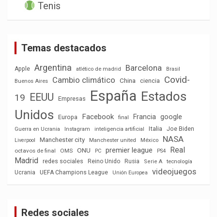
Tenis
Temas destacados
Argentina
Barcelona
Apple
atlético de madrid
Brasil
Covid-
Cambio climático
China
ciencia
Buenos Aires
España
Estados
EEUU
19
Empresas
Unidos
Facebook
Francia
google
Europa
final
Italia
Joe Biden
Guerra en Ucrania
Instagram
inteligencia artificial
NASA
Manchester city
México
Liverpool
Manchester united
Real
premier league
ONU
octavos de final
OMS
PC
PS4
Madrid
redes sociales
Reino Unido
Rusia
tecnología
Serie A
videojuegos
Ucrania
UEFA Champions League
Unión Europea
Redes sociales