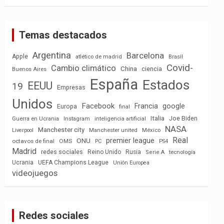
Temas destacados
Argentina
Barcelona
Apple
atlético de madrid
Brasil
Covid-
Cambio climático
China
ciencia
Buenos Aires
España
Estados
EEUU
19
Empresas
Unidos
Facebook
Francia
google
Europa
final
Italia
Joe Biden
Guerra en Ucrania
Instagram
inteligencia artificial
NASA
Manchester city
México
Liverpool
Manchester united
Real
premier league
ONU
octavos de final
OMS
PC
PS4
Madrid
redes sociales
Reino Unido
Rusia
tecnología
Serie A
Ucrania
UEFA Champions League
Unión Europea
videojuegos
Redes sociales