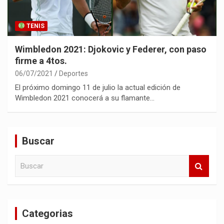
TENIS
Wimbledon 2021: Djokovic y Federer, con paso
firme a 4tos.
06/07/2021
Deportes
El próximo domingo 11 de julio la actual edición de
Wimbledon 2021 conocerá a su flamante…
Buscar
B
u
s
c
a
Categorias
r