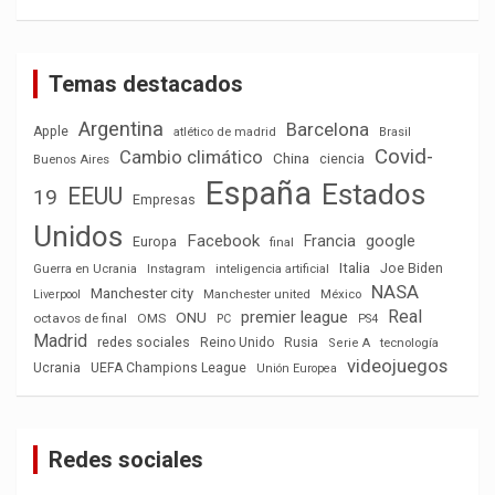
Temas destacados
Argentina
Barcelona
Apple
atlético de madrid
Brasil
Covid-
Cambio climático
China
ciencia
Buenos Aires
España
Estados
EEUU
19
Empresas
Unidos
Facebook
Francia
google
Europa
final
Italia
Joe Biden
Guerra en Ucrania
Instagram
inteligencia artificial
NASA
Manchester city
México
Liverpool
Manchester united
Real
premier league
ONU
octavos de final
OMS
PC
PS4
Madrid
redes sociales
Reino Unido
Rusia
tecnología
Serie A
videojuegos
Ucrania
UEFA Champions League
Unión Europea
Redes sociales