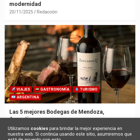
modernidad
20/11/2025
Redacción
VIAJES
GASTRONOMÍA
TURISMO
ARGENTINA
Las 5 mejores Bodegas de Mendoza,
Argentina
30/10/2025
Redacción
Utilizamos
cookies
para brindar la mejor experiencia en
nuestra web. Si continúa usando este sitio, asumiremos que
está de acuerdo con esto.