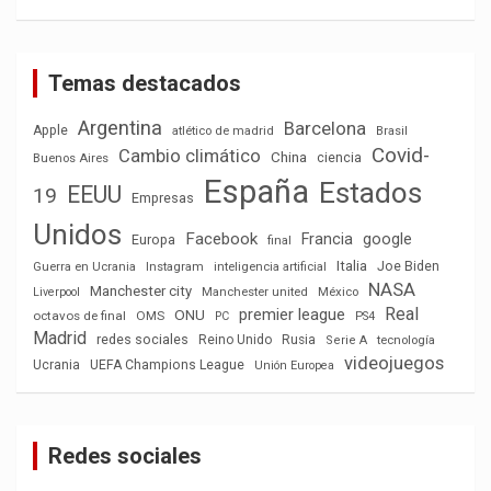
Temas destacados
Argentina
Barcelona
Apple
atlético de madrid
Brasil
Covid-
Cambio climático
China
ciencia
Buenos Aires
España
Estados
EEUU
19
Empresas
Unidos
Facebook
Francia
google
Europa
final
Italia
Joe Biden
Guerra en Ucrania
Instagram
inteligencia artificial
NASA
Manchester city
México
Liverpool
Manchester united
Real
premier league
ONU
octavos de final
OMS
PC
PS4
Madrid
redes sociales
Reino Unido
Rusia
tecnología
Serie A
videojuegos
Ucrania
UEFA Champions League
Unión Europea
Redes sociales