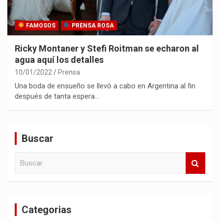
FAMOSOS
PRENSA ROSA
Ricky Montaner y Stefi Roitman se echaron al
agua aquí los detalles
10/01/2022
Prensa
Una boda de ensueño se llevó a cabo en Argentina al fin
después de tanta espera…
Buscar
B
u
s
c
a
Categorias
r