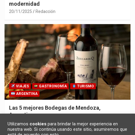
modernidad
20/11/2025
Redacción
VIAJES
GASTRONOMÍA
TURISMO
ARGENTINA
Las 5 mejores Bodegas de Mendoza,
Argentina
30/10/2025
Redacción
Utilizamos
cookies
para brindar la mejor experiencia en
nuestra web. Si continúa usando este sitio, asumiremos que
está de acuerdo con esto.