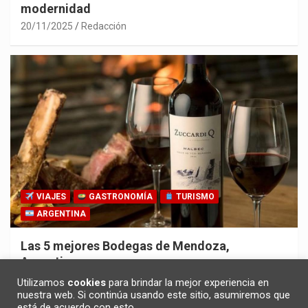
modernidad
20/11/2025
Redacción
VIAJES
GASTRONOMÍA
TURISMO
ARGENTINA
Las 5 mejores Bodegas de Mendoza,
Argentina
30/10/2025
Redacción
Utilizamos
cookies
para brindar la mejor experiencia en
nuestra web. Si continúa usando este sitio, asumiremos que
está de acuerdo con esto.