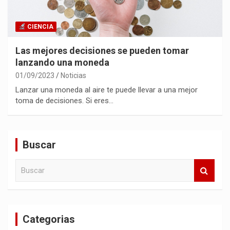
CIENCIA
Las mejores decisiones se pueden tomar
lanzando una moneda
01/09/2023
Noticias
Lanzar una moneda al aire te puede llevar a una mejor
toma de decisiones. Si eres…
Buscar
B
u
s
c
a
Categorias
r