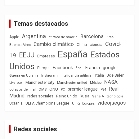
Temas destacados
Argentina
Barcelona
Apple
atlético de madrid
Brasil
Covid-
Cambio climático
China
ciencia
Buenos Aires
España
Estados
EEUU
19
Empresas
Unidos
Facebook
Francia
google
Europa
final
Italia
Joe Biden
Guerra en Ucrania
Instagram
inteligencia artificial
NASA
Manchester city
México
Liverpool
Manchester united
Real
premier league
ONU
octavos de final
OMS
PC
PS4
Madrid
redes sociales
Reino Unido
Rusia
tecnología
Serie A
videojuegos
Ucrania
UEFA Champions League
Unión Europea
Redes sociales