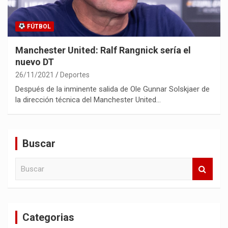
FÚTBOL
Manchester United: Ralf Rangnick sería el
nuevo DT
26/11/2021
Deportes
Después de la inminente salida de Ole Gunnar Solskjaer de
la dirección técnica del Manchester United…
Buscar
B
u
s
c
a
Categorias
r