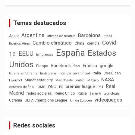
Temas destacados
Argentina
Barcelona
Apple
atlético de madrid
Brasil
Covid-
Cambio climático
China
ciencia
Buenos Aires
España
Estados
EEUU
19
Empresas
Unidos
Facebook
Francia
google
Europa
final
Italia
Joe Biden
Guerra en Ucrania
Instagram
inteligencia artificial
NASA
Manchester city
México
Liverpool
Manchester united
Real
premier league
ONU
octavos de final
OMS
PC
PS4
Madrid
redes sociales
Reino Unido
Rusia
tecnología
Serie A
videojuegos
Ucrania
UEFA Champions League
Unión Europea
Redes sociales