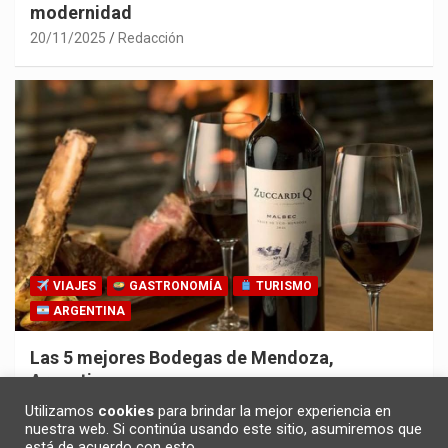
modernidad
20/11/2025
Redacción
VIAJES
GASTRONOMÍA
TURISMO
ARGENTINA
Las 5 mejores Bodegas de Mendoza,
Argentina
30/10/2025
Redacción
Utilizamos
cookies
para brindar la mejor experiencia en
nuestra web. Si continúa usando este sitio, asumiremos que
está de acuerdo con esto.