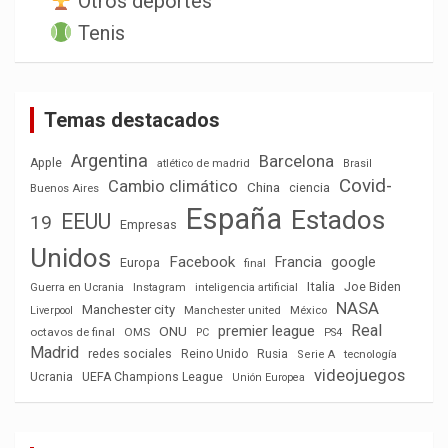
Otros deportes
Tenis
Temas destacados
Argentina
Barcelona
Apple
atlético de madrid
Brasil
Covid-
Cambio climático
China
ciencia
Buenos Aires
España
Estados
EEUU
19
Empresas
Unidos
Facebook
Francia
google
Europa
final
Italia
Joe Biden
Guerra en Ucrania
Instagram
inteligencia artificial
NASA
Manchester city
México
Liverpool
Manchester united
Real
premier league
ONU
octavos de final
OMS
PC
PS4
Madrid
redes sociales
Reino Unido
Rusia
tecnología
Serie A
videojuegos
Ucrania
UEFA Champions League
Unión Europea