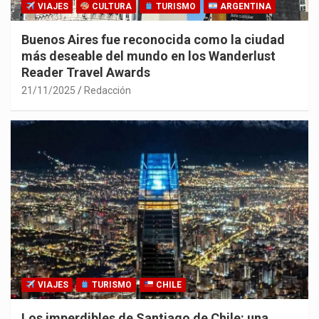
VIAJES
CULTURA
TURISMO
ARGENTINA
Buenos Aires fue reconocida como la ciudad
más deseable del mundo en los Wanderlust
Reader Travel Awards
21/11/2025
Redacción
VIAJES
TURISMO
CHILE
Los imperdibles de Santiago de Chile: una