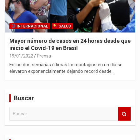
INTERNACIONAL
SALUD
Mayor número de casos en 24 horas desde que
inicio el Covid-19 en Brasil
19/01/2022
Prensa
En las dos semanas últimas los contagios en un día se
elevaron exponencialmente dejando record desde…
Buscar
B
u
s
c
a