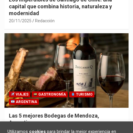
capital que combina historia, naturaleza y
modernidad
20/11/2025
Redacción
VIAJES
GASTRONOMÍA
TURISMO
ARGENTINA
Las 5 mejores Bodegas de Mendoza,
Argentina
30/10/2025
Redacción
Utilizamos
cookies
para brindar la mejor experiencia en