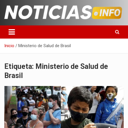
Saltar
al
contenido
Toda la información que debes saber para empezar tu día
Noticias en español
Inicio
Ministerio de Salud de Brasil
Etiqueta:
Ministerio de Salud de
Brasil