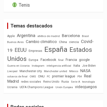
Tenis
Temas destacados
Argentina
Barcelona
Apple
atlético de madrid
Brasil
Covid-
Cambio climático
China
ciencia
Buenos Aires
España
Estados
EEUU
19
Empresas
Unidos
Facebook
Francia
google
Europa
final
Italia
Joe Biden
Guerra en Ucrania
Instagram
inteligencia artificial
NASA
Manchester city
México
Liverpool
Manchester united
Real
premier league
ONU
octavos de final
OMS
PC
PS4
Madrid
redes sociales
Reino Unido
Rusia
tecnología
Serie A
videojuegos
Ucrania
UEFA Champions League
Unión Europea
Redes sociales