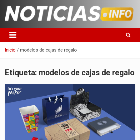
Saltar
al
contenido
Toda la información que debes saber para empezar tu día
Noticias en español
Inicio
modelos de cajas de regalo
Etiqueta:
modelos de cajas de regalo