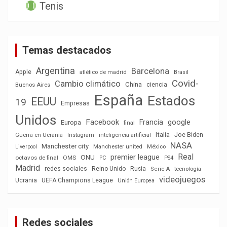
Tenis
Temas destacados
Argentina
Barcelona
Apple
atlético de madrid
Brasil
Covid-
Cambio climático
China
ciencia
Buenos Aires
España
Estados
EEUU
19
Empresas
Unidos
Facebook
Francia
google
Europa
final
Italia
Joe Biden
Guerra en Ucrania
Instagram
inteligencia artificial
NASA
Manchester city
México
Liverpool
Manchester united
Real
premier league
ONU
octavos de final
OMS
PC
PS4
Madrid
redes sociales
Reino Unido
Rusia
tecnología
Serie A
videojuegos
Ucrania
UEFA Champions League
Unión Europea
Redes sociales