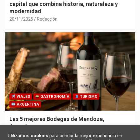
capital que combina historia, naturaleza y
modernidad
20/11/2025
Redacción
VIAJES
GASTRONOMÍA
TURISMO
ARGENTINA
Las 5 mejores Bodegas de Mendoza,
Argentina
30/10/2025
Redacción
Utilizamos
cookies
para brindar la mejor experiencia en