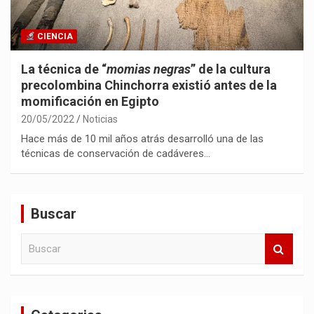
CIENCIA
La técnica de “
momias negras
” de la cultura
precolombina Chinchorra existió antes de la
momificación en Egipto
20/05/2022
Noticias
Hace más de 10 mil años atrás desarrolló una de las
técnicas de conservación de cadáveres…
Buscar
B
u
s
c
a
r