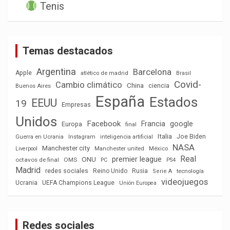
Tenis
Temas destacados
Argentina
Barcelona
Apple
atlético de madrid
Brasil
Covid-
Cambio climático
China
ciencia
Buenos Aires
España
Estados
EEUU
19
Empresas
Unidos
Facebook
Francia
google
Europa
final
Italia
Joe Biden
Guerra en Ucrania
Instagram
inteligencia artificial
NASA
Manchester city
México
Liverpool
Manchester united
Real
premier league
ONU
octavos de final
OMS
PC
PS4
Madrid
redes sociales
Reino Unido
Rusia
tecnología
Serie A
videojuegos
Ucrania
UEFA Champions League
Unión Europea
Redes sociales