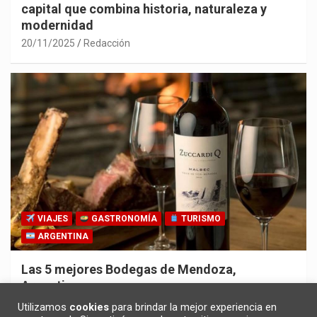
capital que combina historia, naturaleza y
modernidad
20/11/2025
Redacción
VIAJES
GASTRONOMÍA
TURISMO
ARGENTINA
Las 5 mejores Bodegas de Mendoza,
Argentina
30/10/2025
Redacción
Utilizamos
cookies
para brindar la mejor experiencia en