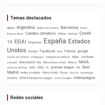
Temas destacados
Argentina
Barcelona
Apple
atlético de madrid
Brasil
Covid-
Cambio climático
China
ciencia
Buenos Aires
España
Estados
EEUU
19
Empresas
Unidos
Facebook
Francia
google
Europa
final
Italia
Joe Biden
Guerra en Ucrania
Instagram
inteligencia artificial
NASA
Manchester city
México
Liverpool
Manchester united
Real
premier league
ONU
octavos de final
OMS
PC
PS4
Madrid
redes sociales
Reino Unido
Rusia
tecnología
Serie A
videojuegos
Ucrania
UEFA Champions League
Unión Europea
Redes sociales