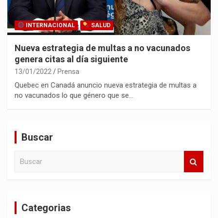
INTERNACIONAL
SALUD
Nueva estrategia de multas a no vacunados
genera citas al día siguiente
13/01/2022
Prensa
Quebec en Canadá anuncio nueva estrategia de multas a
no vacunados lo que género que se…
Buscar
B
u
s
c
a
Categorias
r