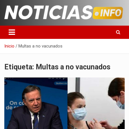
Saltar
al
contenido
Toda la información que debes saber para empezar tu día
Noticias en español
Inicio
Multas a no vacunados
Etiqueta:
Multas a no vacunados