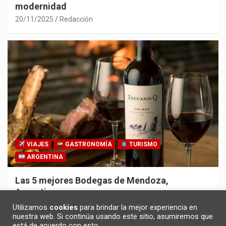
modernidad
20/11/2025
Redacción
VIAJES
GASTRONOMÍA
TURISMO
ARGENTINA
Las 5 mejores Bodegas de Mendoza,
Argentina
30/10/2025
Redacción
Utilizamos
cookies
para brindar la mejor experiencia en
nuestra web. Si continúa usando este sitio, asumiremos que
está de acuerdo con esto.