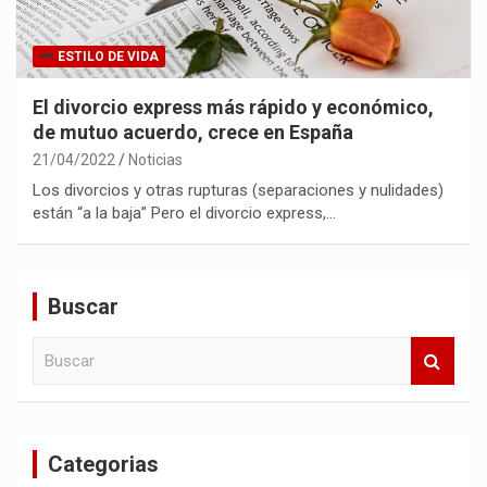
ESTILO DE VIDA
El divorcio express más rápido y económico,
de mutuo acuerdo, crece en España
21/04/2022
Noticias
Los divorcios y otras rupturas (separaciones y nulidades)
están “a la baja” Pero el divorcio express,…
Buscar
B
u
s
c
a
Categorias
r