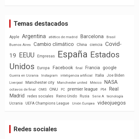
Temas destacados
Argentina
Barcelona
Apple
atlético de madrid
Brasil
Covid-
Cambio climático
China
ciencia
Buenos Aires
España
Estados
EEUU
19
Empresas
Unidos
Facebook
Francia
google
Europa
final
Italia
Joe Biden
Guerra en Ucrania
Instagram
inteligencia artificial
NASA
Manchester city
México
Liverpool
Manchester united
Real
premier league
ONU
octavos de final
OMS
PC
PS4
Madrid
redes sociales
Reino Unido
Rusia
tecnología
Serie A
videojuegos
Ucrania
UEFA Champions League
Unión Europea
Redes sociales