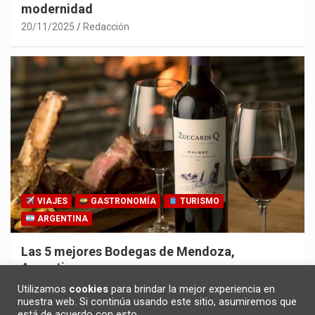
modernidad
20/11/2025
Redacción
VIAJES
GASTRONOMÍA
TURISMO
ARGENTINA
Las 5 mejores Bodegas de Mendoza,
Argentina
30/10/2025
Redacción
Utilizamos
cookies
para brindar la mejor experiencia en
nuestra web. Si continúa usando este sitio, asumiremos que
está de acuerdo con esto.