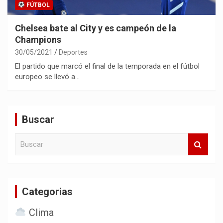
FÚTBOL
Chelsea bate al City y es campeón de la
Champions
30/05/2021
Deportes
El partido que marcó el final de la temporada en el fútbol
europeo se llevó a…
Buscar
B
u
s
c
a
Categorias
r
Clima