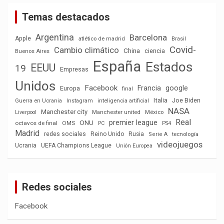
Temas destacados
Argentina
Barcelona
Apple
atlético de madrid
Brasil
Covid-
Cambio climático
China
ciencia
Buenos Aires
España
Estados
EEUU
19
Empresas
Unidos
Facebook
Francia
google
Europa
final
Italia
Joe Biden
Guerra en Ucrania
Instagram
inteligencia artificial
NASA
Manchester city
México
Liverpool
Manchester united
Real
premier league
ONU
octavos de final
OMS
PC
PS4
Madrid
redes sociales
Reino Unido
Rusia
tecnología
Serie A
videojuegos
Ucrania
UEFA Champions League
Unión Europea
Redes sociales
Facebook