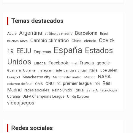
Temas destacados
Argentina
Barcelona
Apple
atlético de madrid
Brasil
Covid-
Cambio climático
China
ciencia
Buenos Aires
España
Estados
EEUU
19
Empresas
Unidos
Facebook
Francia
google
Europa
final
Italia
Joe Biden
Guerra en Ucrania
Instagram
inteligencia artificial
NASA
Manchester city
México
Liverpool
Manchester united
Real
premier league
ONU
octavos de final
OMS
PC
PS4
Madrid
redes sociales
Reino Unido
Rusia
tecnología
Serie A
Ucrania
UEFA Champions League
Unión Europea
videojuegos
Redes sociales