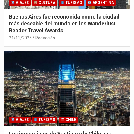
VIAJES
CULTURA
TURISMO
ARGENTINA
Buenos Aires fue reconocida como la ciudad
más deseable del mundo en los Wanderlust
Reader Travel Awards
21/11/2025
Redacción
VIAJES
TURISMO
CHILE
Los imperdibles de Santiago de Chile: una