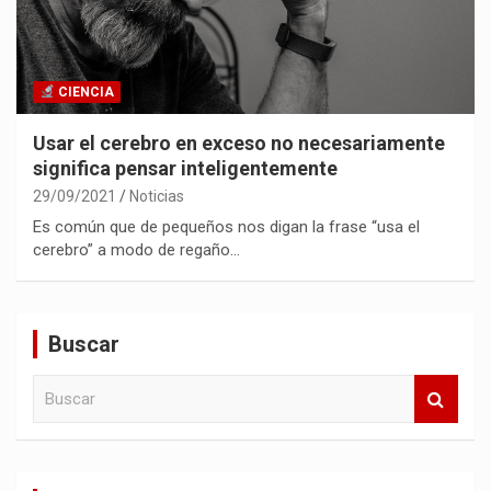
CIENCIA
Usar el cerebro en exceso no necesariamente
significa pensar inteligentemente
29/09/2021
Noticias
Es común que de pequeños nos digan la frase “usa el
cerebro” a modo de regaño…
Buscar
B
u
s
c
a