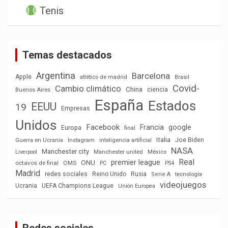
Tenis
Temas destacados
Argentina
Barcelona
Apple
atlético de madrid
Brasil
Covid-
Cambio climático
China
ciencia
Buenos Aires
España
Estados
EEUU
19
Empresas
Unidos
Facebook
Francia
google
Europa
final
Italia
Joe Biden
Guerra en Ucrania
Instagram
inteligencia artificial
NASA
Manchester city
México
Liverpool
Manchester united
Real
premier league
ONU
octavos de final
OMS
PC
PS4
Madrid
redes sociales
Reino Unido
Rusia
tecnología
Serie A
videojuegos
Ucrania
UEFA Champions League
Unión Europea
Redes sociales