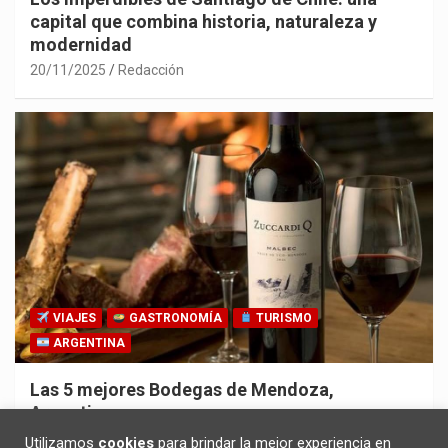
capital que combina historia, naturaleza y
modernidad
20/11/2025
Redacción
VIAJES
GASTRONOMÍA
TURISMO
ARGENTINA
Las 5 mejores Bodegas de Mendoza,
Argentina
30/10/2025
Redacción
Utilizamos
cookies
para brindar la mejor experiencia en