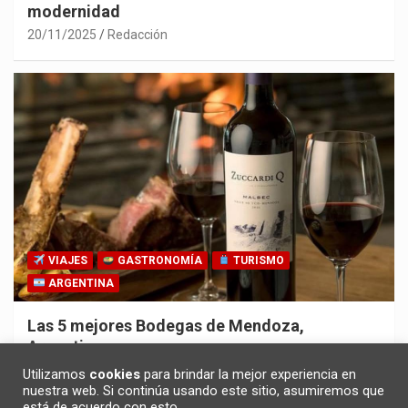
modernidad
20/11/2025
Redacción
VIAJES
GASTRONOMÍA
TURISMO
ARGENTINA
Las 5 mejores Bodegas de Mendoza,
Argentina
30/10/2025
Redacción
Utilizamos
cookies
para brindar la mejor experiencia en
nuestra web. Si continúa usando este sitio, asumiremos que
está de acuerdo con esto.