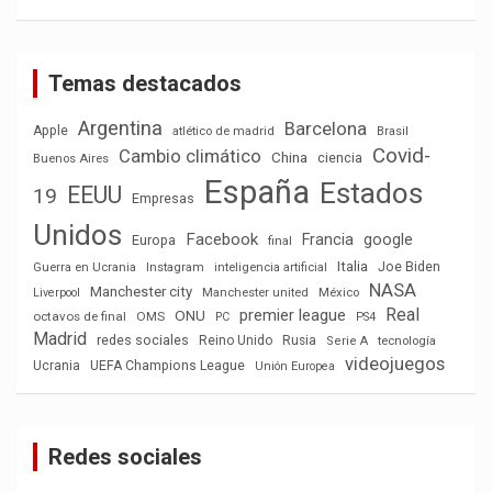
Temas destacados
Argentina
Barcelona
Apple
atlético de madrid
Brasil
Covid-
Cambio climático
China
ciencia
Buenos Aires
España
Estados
EEUU
19
Empresas
Unidos
Facebook
Francia
google
Europa
final
Italia
Joe Biden
Guerra en Ucrania
Instagram
inteligencia artificial
NASA
Manchester city
México
Liverpool
Manchester united
Real
premier league
ONU
octavos de final
OMS
PC
PS4
Madrid
redes sociales
Reino Unido
Rusia
tecnología
Serie A
videojuegos
Ucrania
UEFA Champions League
Unión Europea
Redes sociales