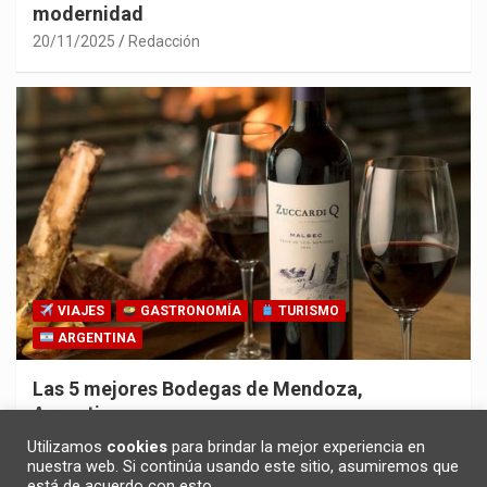
modernidad
20/11/2025
Redacción
VIAJES
GASTRONOMÍA
TURISMO
ARGENTINA
Las 5 mejores Bodegas de Mendoza,
Argentina
30/10/2025
Redacción
Utilizamos
cookies
para brindar la mejor experiencia en
nuestra web. Si continúa usando este sitio, asumiremos que
está de acuerdo con esto.