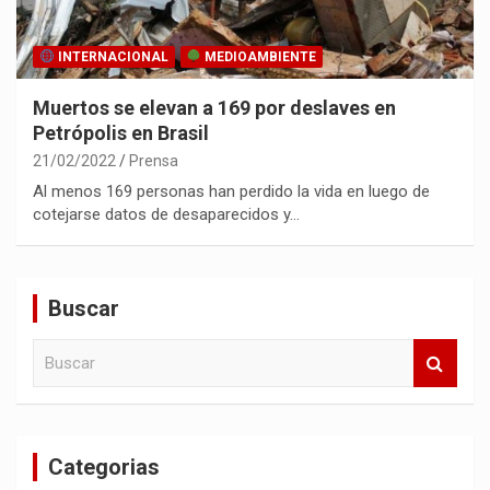
INTERNACIONAL
MEDIOAMBIENTE
Muertos se elevan a 169 por deslaves en
Petrópolis en Brasil
21/02/2022
Prensa
Al menos 169 personas han perdido la vida en luego de
cotejarse datos de desaparecidos y…
Buscar
B
u
s
c
a
Categorias
r