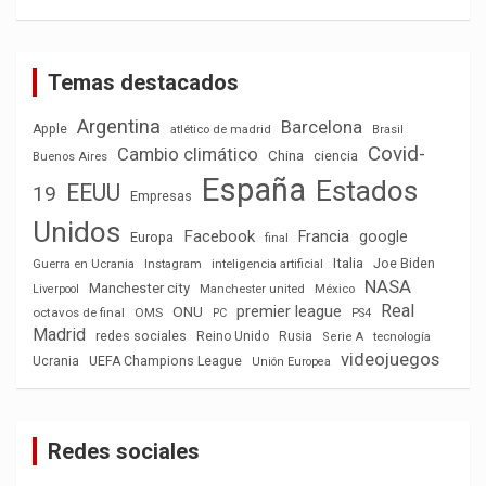
Temas destacados
Argentina
Barcelona
Apple
atlético de madrid
Brasil
Covid-
Cambio climático
China
ciencia
Buenos Aires
España
Estados
EEUU
19
Empresas
Unidos
Facebook
Francia
google
Europa
final
Italia
Joe Biden
Guerra en Ucrania
Instagram
inteligencia artificial
NASA
Manchester city
México
Liverpool
Manchester united
Real
premier league
ONU
octavos de final
OMS
PC
PS4
Madrid
redes sociales
Reino Unido
Rusia
tecnología
Serie A
videojuegos
Ucrania
UEFA Champions League
Unión Europea
Redes sociales