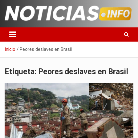
Saltar
al
contenido
Toda la información que debes saber para empezar tu día
Noticias en español
Inicio
Peores deslaves en Brasil
Etiqueta:
Peores deslaves en Brasil