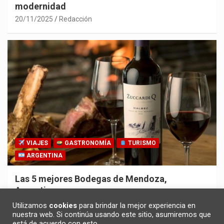
modernidad
20/11/2025
Redacción
VIAJES
GASTRONOMÍA
TURISMO
ARGENTINA
Las 5 mejores Bodegas de Mendoza,
Argentina
30/10/2025
Redacción
Utilizamos
cookies
para brindar la mejor experiencia en
nuestra web. Si continúa usando este sitio, asumiremos que
está de acuerdo con esto.