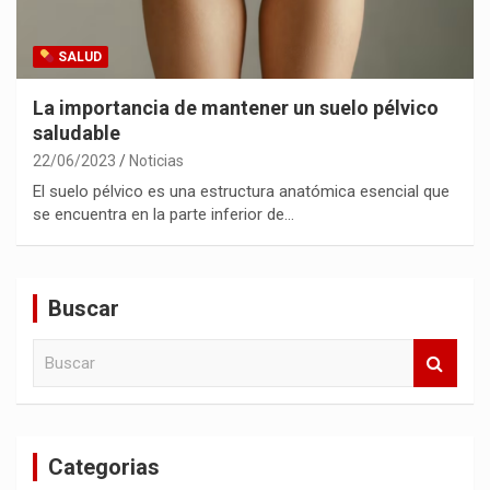
SALUD
La importancia de mantener un suelo pélvico
saludable
22/06/2023
Noticias
El suelo pélvico es una estructura anatómica esencial que
se encuentra en la parte inferior de…
Buscar
B
u
s
c
a
Categorias
r