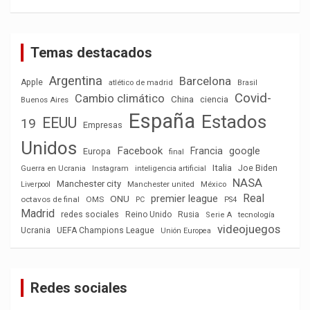
Temas destacados
Argentina
Barcelona
Apple
atlético de madrid
Brasil
Covid-
Cambio climático
China
ciencia
Buenos Aires
España
Estados
EEUU
19
Empresas
Unidos
Facebook
Francia
google
Europa
final
Italia
Joe Biden
Guerra en Ucrania
Instagram
inteligencia artificial
NASA
Manchester city
México
Liverpool
Manchester united
Real
premier league
ONU
octavos de final
OMS
PC
PS4
Madrid
redes sociales
Reino Unido
Rusia
tecnología
Serie A
videojuegos
Ucrania
UEFA Champions League
Unión Europea
Redes sociales