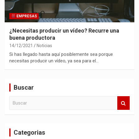
EMPRESAS
¿Necesitas producir un vídeo? Recurre una
buena productora
14/12/2021
Noticias
Si has llegado hasta aquí posiblemente sea porque
necesitas producir un vídeo, ya sea para el…
Buscar
B
u
s
c
a
Categorias
r