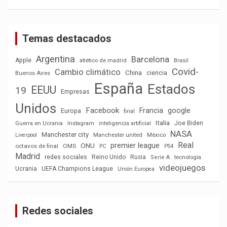
Temas destacados
Argentina
Barcelona
Apple
atlético de madrid
Brasil
Covid-
Cambio climático
China
ciencia
Buenos Aires
España
Estados
EEUU
19
Empresas
Unidos
Facebook
Francia
google
Europa
final
Italia
Joe Biden
Guerra en Ucrania
Instagram
inteligencia artificial
NASA
Manchester city
México
Liverpool
Manchester united
Real
premier league
ONU
octavos de final
OMS
PC
PS4
Madrid
redes sociales
Reino Unido
Rusia
tecnología
Serie A
videojuegos
Ucrania
UEFA Champions League
Unión Europea
Redes sociales