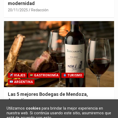
modernidad
20/11/2025
Redacción
VIAJES
GASTRONOMÍA
TURISMO
ARGENTINA
Las 5 mejores Bodegas de Mendoza,
Argentina
30/10/2025
Redacción
Utilizamos
cookies
para brindar la mejor experiencia en
nuestra web. Si continúa usando este sitio, asumiremos que
está de acuerdo con esto.