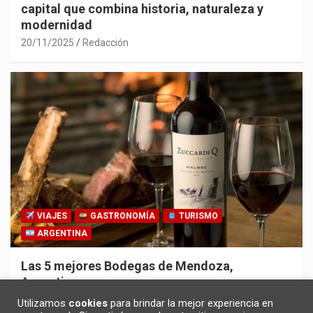
capital que combina historia, naturaleza y
modernidad
20/11/2025
Redacción
VIAJES
GASTRONOMÍA
TURISMO
ARGENTINA
Las 5 mejores Bodegas de Mendoza,
Argentina
30/10/2025
Redacción
Utilizamos
cookies
para brindar la mejor experiencia en