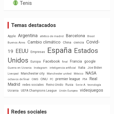
Tenis
Temas destacados
Argentina
Barcelona
Apple
atlético de madrid
Brasil
Covid-
Cambio climático
China
ciencia
Buenos Aires
España
Estados
EEUU
19
Empresas
Unidos
Facebook
Francia
google
Europa
final
Italia
Joe Biden
Guerra en Ucrania
Instagram
inteligencia artificial
NASA
Manchester city
México
Liverpool
Manchester united
Real
premier league
ONU
octavos de final
OMS
PC
PS4
Madrid
redes sociales
Reino Unido
Rusia
tecnología
Serie A
videojuegos
Ucrania
UEFA Champions League
Unión Europea
Redes sociales