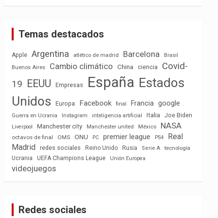
Temas destacados
Argentina
Barcelona
Apple
atlético de madrid
Brasil
Covid-
Cambio climático
China
ciencia
Buenos Aires
España
Estados
EEUU
19
Empresas
Unidos
Facebook
Francia
google
Europa
final
Italia
Joe Biden
Guerra en Ucrania
Instagram
inteligencia artificial
NASA
Manchester city
México
Liverpool
Manchester united
Real
premier league
ONU
octavos de final
OMS
PC
PS4
Madrid
redes sociales
Reino Unido
Rusia
tecnología
Serie A
Ucrania
UEFA Champions League
Unión Europea
videojuegos
Redes sociales