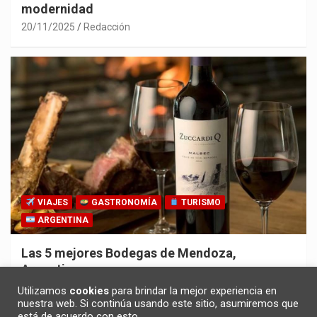
modernidad
20/11/2025
Redacción
VIAJES
GASTRONOMÍA
TURISMO
ARGENTINA
Las 5 mejores Bodegas de Mendoza,
Argentina
30/10/2025
Redacción
Utilizamos
cookies
para brindar la mejor experiencia en
nuestra web. Si continúa usando este sitio, asumiremos que
está de acuerdo con esto.