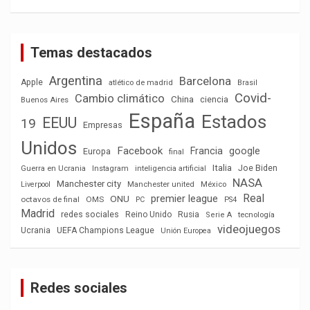
Temas destacados
Argentina
Barcelona
Apple
atlético de madrid
Brasil
Covid-
Cambio climático
China
ciencia
Buenos Aires
España
Estados
EEUU
19
Empresas
Unidos
Facebook
Francia
google
Europa
final
Italia
Joe Biden
Guerra en Ucrania
Instagram
inteligencia artificial
NASA
Manchester city
México
Liverpool
Manchester united
Real
premier league
ONU
octavos de final
OMS
PC
PS4
Madrid
redes sociales
Reino Unido
Rusia
tecnología
Serie A
videojuegos
Ucrania
UEFA Champions League
Unión Europea
Redes sociales