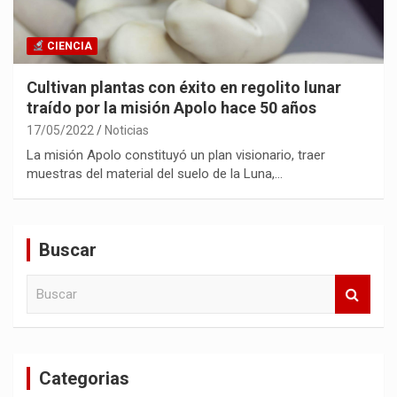
CIENCIA
Cultivan plantas con éxito en regolito lunar
traído por la misión Apolo hace 50 años
17/05/2022
Noticias
La misión Apolo constituyó un plan visionario, traer
muestras del material del suelo de la Luna,…
Buscar
B
u
s
c
a
Categorias
r