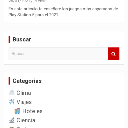
26/01/2021
Prensa
En este articulo te enseñare los juegos más esperados de
Play Station 5 para el 2021.…
Buscar
B
u
s
c
a
Categorias
r
Clima
Viajes
Hoteles
Ciencia