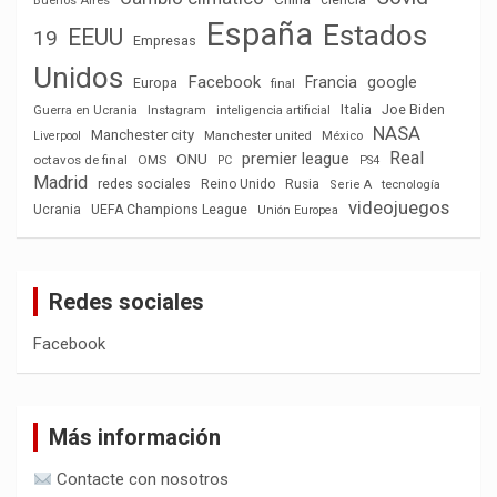
Buenos Aires
España
Estados
EEUU
19
Empresas
Unidos
Facebook
Francia
google
Europa
final
Italia
Joe Biden
Guerra en Ucrania
Instagram
inteligencia artificial
NASA
Manchester city
México
Liverpool
Manchester united
Real
premier league
ONU
octavos de final
OMS
PC
PS4
Madrid
redes sociales
Reino Unido
Rusia
tecnología
Serie A
videojuegos
Ucrania
UEFA Champions League
Unión Europea
Redes sociales
Facebook
Más información
Contacte con nosotros